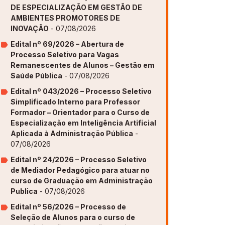
DE ESPECIALIZAÇÃO EM GESTÃO DE
AMBIENTES PROMOTORES DE
ovação [GAPI]
ovação [GAPI]
ovação [GAPI]
ovação [GAPI]
ovação [GAPI]
INOVAÇÃO
- 07/08/2026
s de Aprendizagem [PDE]
s de Aprendizagem [PDE]
s de Aprendizagem [PDE]
s de Aprendizagem [PDE]
s de Aprendizagem [PDE]
Edital nº 69/2026 – Abertura de
Processo Seletivo para Vagas
Remanescentes de Alunos – Gestão em
Saúde Pública
- 07/08/2026
Edital nº 043/2026 – Processo Seletivo
Simplificado Interno para Professor
Formador – Orientador para o Curso de
Especialização em Inteligência Artificial
Aplicada à Administração Pública
-
07/08/2026
Edital nº 24/2026 – Processo Seletivo
de Mediador Pedagógico para atuar no
curso de Graduação em Administração
Publica
- 07/08/2026
Edital nº 56/2026 – Processo de
Seleção de Alunos para o curso de