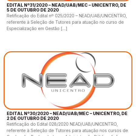
Gestão de Ambientes Promotores de Inovação 
Gestão de Ambientes Promotores de Inovação 
Gestão de Ambientes Promotores de Inovação 
Gestão de Ambientes Promotores de Inovação 
Gestão de Ambientes Promotores de Inovação 
EDITAL Nº31/2020 – NEAD/UAB/MEC – UNICENTRO, DE
5 DE OUTUBRO DE 2020
[GAPI]
[GAPI]
[GAPI]
[GAPI]
[GAPI]
Retificação do Edital nº 025/2020 – NEAD/UAB/UNICENTRO,
referente à Seleção de Tutores para atuação no curso de
Especialização em Gestão de Ambientes de 
Especialização em Gestão de Ambientes de 
Especialização em Gestão de Ambientes de 
Especialização em Gestão de Ambientes de 
Especialização em Gestão de Ambientes de 
Especialização em Gestão […]
Aprendizagem [PDE]
Aprendizagem [PDE]
Aprendizagem [PDE]
Aprendizagem [PDE]
Aprendizagem [PDE]
Docência na Educação Infantil [DINF]
Docência na Educação Infantil [DINF]
Docência na Educação Infantil [DINF]
Docência na Educação Infantil [DINF]
Docência na Educação Infantil [DINF]
Gestão Escolar [GESC]
Gestão Escolar [GESC]
Gestão Escolar [GESC]
Gestão Escolar [GESC]
Gestão Escolar [GESC]
EDITAL Nº30/2020 – NEAD/UAB/MEC – UNICENTRO, DE
2 DE OUTUBRO DE 2020
Retificação do Edital 028/2020 NEAD/UAB/UNICENTRO,
referente à Seleção de Tutores para atuação nos cursos de